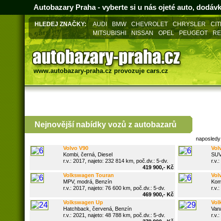
Autobazary Praha - vyberte si u nás ojeté auto, dodáv
HLEDEJ ZNAČKY:
AUDI
BMW
CHEVROLET
CHRYSLER
CI
MITSUBISHI
NISSAN
OPEL
PEUGEOT
RE
www.autobazary-praha.cz
provozuje
cars.cz
Nejnovější nabídky vozů z
autobazarů
naposledy
v okrese Praha
Volvo V90
Volv
Kombi, černá, Diesel
SUV,
r.v.: 2017, najeto: 232 814 km, poč.dv.: 5-dv.
r.v.:
419 900,- Kč
Volkswagen Touran
Volv
MPV, modrá, Benzín
Kombi
r.v.: 2017, najeto: 76 600 km, poč.dv.: 5-dv.
r.v.:
469 900,- Kč
Volkswagen Up
Volk
Hatchback, červená, Benzín
Van/M
r.v.: 2021, najeto: 48 788 km, poč.dv.: 5-dv.
r.v.: