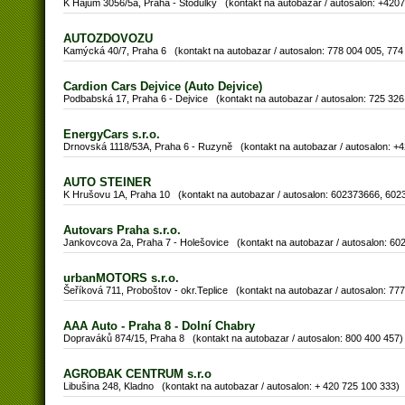
K Hájům 3056/5a, Praha - Stodůlky (kontakt na autobazar / autosalon: +420
AUTOZDOVOZU
Kamýcká 40/7, Praha 6 (kontakt na autobazar / autosalon: 778 004 005, 774
Cardion Cars Dejvice (Auto Dejvice)
Podbabská 17, Praha 6 - Dejvice (kontakt na autobazar / autosalon: 725 326
EnergyCars s.r.o.
Drnovská 1118/53A, Praha 6 - Ruzyně (kontakt na autobazar / autosalon: +
AUTO STEINER
K Hrušovu 1A, Praha 10 (kontakt na autobazar / autosalon: 602373666, 602
Autovars Praha s.r.o.
Jankovcova 2a, Praha 7 - Holešovice (kontakt na autobazar / autosalon: 60
urbanMOTORS s.r.o.
Šeříková 711, Proboštov - okr.Teplice (kontakt na autobazar / autosalon: 77
AAA Auto - Praha 8 - Dolní Chabry
Dopraváků 874/15, Praha 8 (kontakt na autobazar / autosalon: 800 400 457)
AGROBAK CENTRUM s.r.o
Libušina 248, Kladno (kontakt na autobazar / autosalon: + 420 725 100 333)