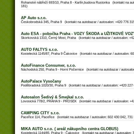
Rohanské nábřeží 693/10, Praha 8 - Karlín,budova Rustonka (kontakt na aut
181)
AP Auto s.r.o.
Českobrodská 345, Praha 9 (kontakt na autobazar / autosalon: +420 776 3
Auto ESA - pobočka Praha - VOZY ŠKODA a UŽITKOVÉ VOZ
Skorkovská 1310, Černý Most, Praha (kontakt na autobazar / autosalon: +4
AUTO FALTYS s.r.o.
Kostelecká 1145/87, Praha 9 Čakovice (kontakt na autobazar / autosalon: 
AutoFinance Consumer, s.r.o.
Náchodská 250, Praha 9 - Horní Počernice (kontakt na autobazar / autosal
AutoPalace Vysočany
Poděbradská 1020/30, Praha 9 (kontakt na autobazar / autosalon: +420 227
Autosalon Šedivý & Šmejkal s.r.o.
Lovosická 778/2, PRAHA 9 - PROSEK (kontakt na autobazar / autosalon: +
CAMPING CITY s.r.o.
Paceřice 114, Paceřice (kontakt na autobazar / autosalon: 602 430 042, 731
MIKA AUTO s.r.o. ( areál nákupního centra GLOBUS)
Kostelecká 1144/85, Praha 9 - Čakovice (kontakt na autobazar / autosalon: 