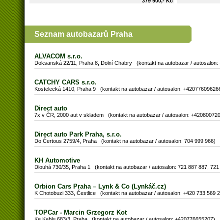
379 900,- Kč
Seznam autobazarů Praha
ALVACOM s.r.o.
Doksanská 22/11, Praha 8, Dolní Chabry (kontakt na autobazar / autosalo
CATCHY CARS s.r.o.
Kostelecká 1410, Praha 9 (kontakt na autobazar / autosalon: +42077609626
Direct auto
7x v ČR, 2000 aut v skladem (kontakt na autobazar / autosalon: +42080072
Direct auto Park Praha, s.r.o.
Do Čertous 2759/4, Praha (kontakt na autobazar / autosalon: 704 999 966)
KH Automotive
Dlouhá 730/35, Praha 1 (kontakt na autobazar / autosalon: 721 887 887, 721
Orbion Cars Praha – Lynk & Co (Lynkáč.cz)
K Chotobuzi 333, Čestlice (kontakt na autobazar / autosalon: +420 733 569 
TOPCar - Marcin Grzegorz Kot
Ke Kablu 683/3, Praha (kontakt na autobazar / autosalon: +420776655207)